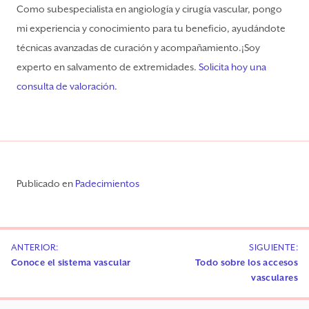
Como subespecialista en angiología y cirugía vascular, pongo
mi experiencia y conocimiento para tu beneficio, ayudándote
técnicas avanzadas de curación y acompañamiento.¡Soy
experto en salvamento de extremidades.
Solicita hoy una
consulta de valoración
.
Publicado en
Padecimientos
Navegación
ANTERIOR:
SIGUIENTE:
de
Conoce el sistema vascular
Todo sobre los accesos
entradas
vasculares